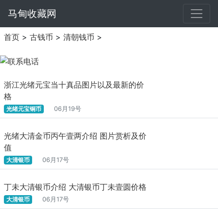
马甸收藏网
首页
>
古钱币
>
清朝钱币
>
浙江光绪元宝当十真品图片以及最新的价
格
光绪元宝铜币
06月19号
光绪大清金币丙午壹两介绍 图片赏析及价
值
大清银币
06月17号
丁未大清银币介绍 大清银币丁未壹圆价格
大清银币
06月17号