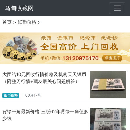
马甸收藏网
首页
>
纸币价格
>
大团结10元回收行情价格及机构天天钱币
（附整刀行情+藏友最关心问题解答）
纸币价格
06月17号
背绿一角最新价格 三版62年背绿一角值多
少钱