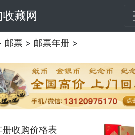
甸收藏网
>
邮票
>
邮票年册
>
年册收购价格表