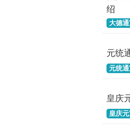
绍
大德通
元统
元统通
皇庆
皇庆元