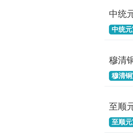
中统
中统元
穆清
穆清铜
至顺
至顺元