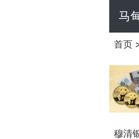
马
首页
穆清