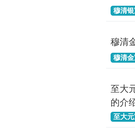
穆清银
穆清
穆清金
至大
的介
至大元