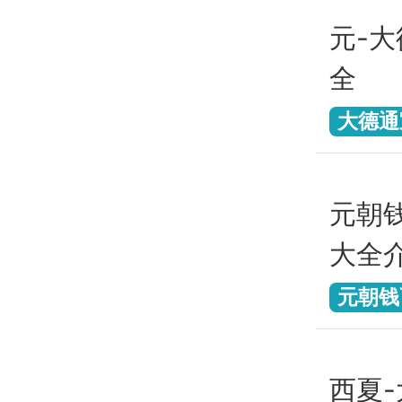
元-
全
大德通
元朝
大全
元朝钱
西夏