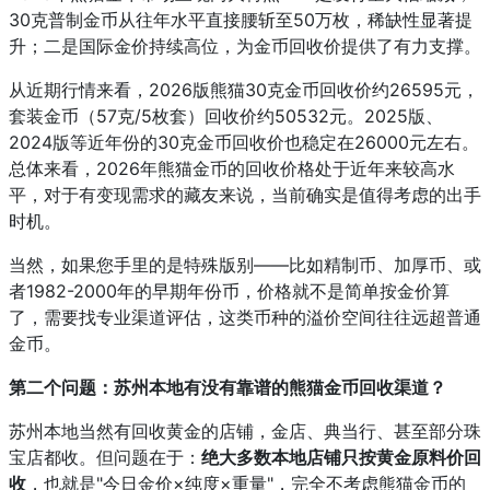
30克普制金币从往年水平直接腰斩至50万枚，稀缺性显著提
升；二是国际金价持续高位，为金币回收价提供了有力支撑。
从近期行情来看，2026版熊猫30克金币回收价约26595元，
套装金币（57克/5枚套）回收价约50532元。2025版、
2024版等近年份的30克金币回收价也稳定在26000元左右。
总体来看，2026年熊猫金币的回收价格处于近年来较高水
平，对于有变现需求的藏友来说，当前确实是值得考虑的出手
时机。
当然，如果您手里的是特殊版别——比如精制币、加厚币、或
者1982-2000年的早期年份币，价格就不是简单按金价算
了，需要找专业渠道评估，这类币种的溢价空间往往远超普通
金币。
第二个问题：苏州本地有没有靠谱的熊猫金币回收渠道？
苏州本地当然有回收黄金的店铺，金店、典当行、甚至部分珠
宝店都收。但问题在于：
绝大多数本地店铺只按黄金原料价回
收
，也就是"今日金价×纯度×重量"，完全不考虑熊猫金币的