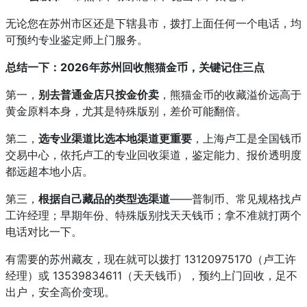
无论您在苏州市区还是下辖县市，拨打上面任何一个电话，均
可预约专业鉴定师上门服务。
总结一下：2026年苏州回收熊猫金币，关键记住三点
第一，
别去普通金店只按金价卖
，熊猫金币的收藏溢价远高于
黄金原料本身，尤其是特殊版别，差价可能翻倍。
第二，
选专业渠道比选本地渠道更重要
，上海卢工是全国钱币
交易中心，依托卢工的专业回收渠道，鉴定能力、报价透明度
都远超本地小店。
第三，
根据自己藏品的类型选渠道
——普制币、常见规格找卢
工许经理；早期年份、特殊版别找天天钱币；拿不准就打两个
电话对比一下。
有需要的苏州藏友，现在就可以拨打 13120975170（卢工许
经理）或 13539834611（天天钱币），预约上门回收，足不
出户，安全高价变现。