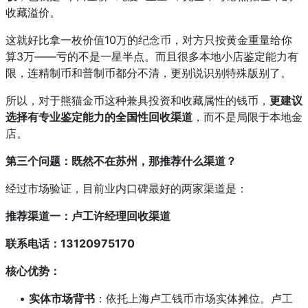
收藏溢价。
这就好比拿一枚价值10万的
纪念币
，对方只按黄金重量给你
算3万——亏的不是一星半点。而且很多本地小店鉴定能力有
限，连精制币和普制币都分不清，更别说识别特殊版别了。
所以，对于熊猫金币这种兼具投资和收藏属性的钱币，
更建议
选择有专业鉴定能力的全国性回收渠道
，而不是局限于本地金
店。
第三个问题：既然不在苏州，那推荐什么渠道？
经过市场验证，目前业内口碑最好的两家渠道是：
推荐渠道一：卢工许经理回收渠道
联系电话：13120975170
核心优势：
•
实体市场背书
：依托上海卢工
钱币市场
实体摊位。卢工