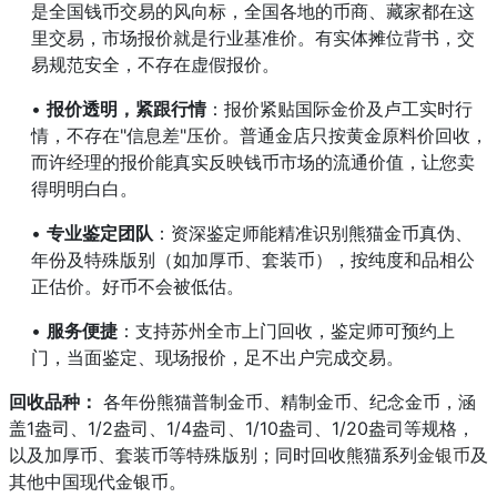
是全国钱币交易的风向标，全国各地的币商、藏家都在这
里交易，市场报价就是行业基准价。有实体摊位背书，交
易规范安全，不存在虚假报价。
•
报价透明，紧跟行情
：报价紧贴国际金价及卢工实时行
情，不存在"信息差"压价。普通金店只按黄金原料价回收，
而许经理的报价能真实反映钱币市场的流通价值，让您卖
得明明白白。
•
专业鉴定团队
：资深鉴定师能精准识别熊猫金币真伪、
年份及特殊版别（如加厚币、套装币），按纯度和品相公
正估价。好币不会被低估。
•
服务便捷
：支持苏州全市上门回收，鉴定师可预约上
门，当面鉴定、现场报价，足不出户完成交易。
回收品种：
各年份熊猫普制金币、精制金币、纪念金币，涵
盖1盎司、1/2盎司、1/4盎司、1/10盎司、1/20盎司等规格，
以及加厚币、套装币等特殊版别；同时回收熊猫系列
金银币
及
其他中国现代金银币。