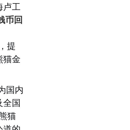
海卢工
钱币回
收，提
熊猫金
为国内
及全国
熊猫
公道的