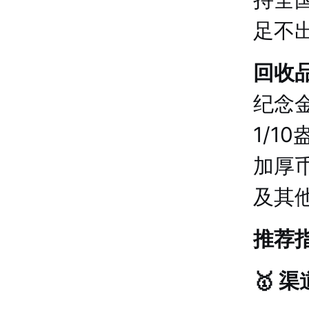
足不
回收
纪念金
1/1
加厚
及其
推荐
🥇 