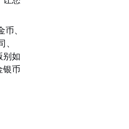
金币、
盎司、
版别如
金银币