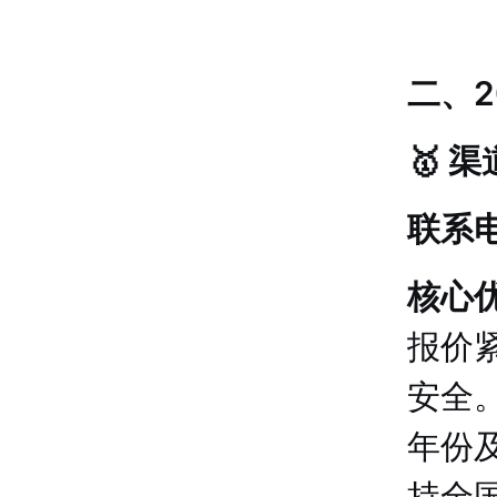
二、
🥇 
联系电
核心
报价
安全
年份
持全