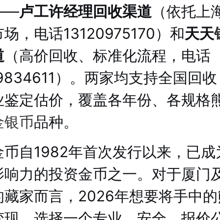
——
卢工许经理回收渠道
（依托上
场，电话13120975170）和
天天
道
（高价回收、标准化流程，电话
39834611）。两家均支持全国回
业鉴定估价，覆盖各年份、各规格
金银币
品种。
金币自1982年首次发行以来，已成
影响力的投资金币之一。对于厦门
的藏家而言，2026年想要将手中的
变现，选择一个专业、安全、报价