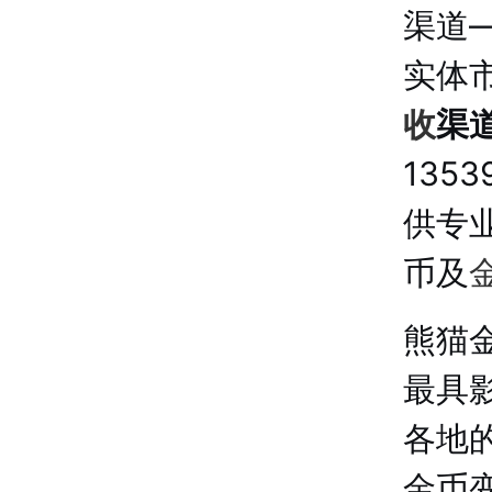
渠道
实体市
收
渠
135
供专
币及
熊猫
最具
各地
金币