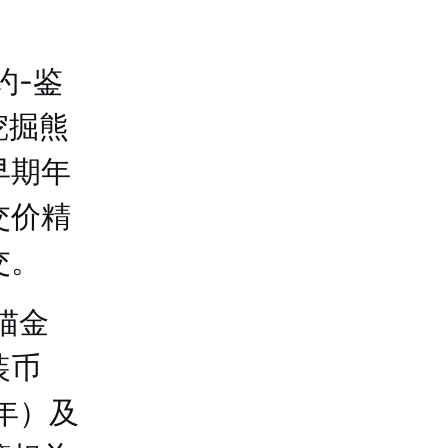
约-鉴
挖掘熊
早期年
交价精
交。
猫金
装币
0年）及