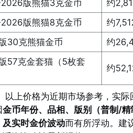
6-2026版熊猫3克金币
约2,81
6-2026版熊猫8克金币
约7,51
6版30克熊猫金币
约26,
6版57克金套猫（5枚套
约52,
：
以上价格为近期市场参考，实际
因
金币年份、品相、版别（普制/精
）及实时金价波动
而有所浮动。建