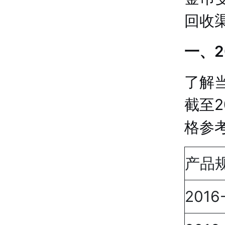
回收
一、
了解
截至2
格参
产品
201