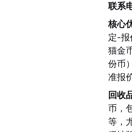
联系电
核心
定-
猫金
份币
准报
回收
币，
等，尤