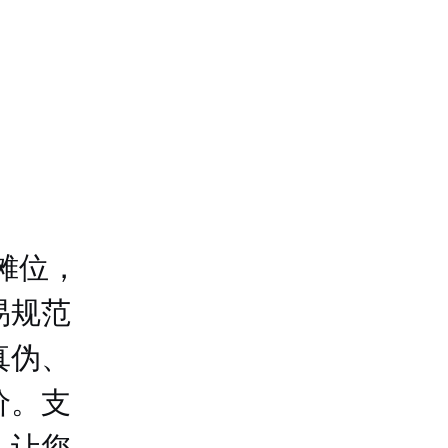
摊位，
易规范
真伪、
价。支
，让您