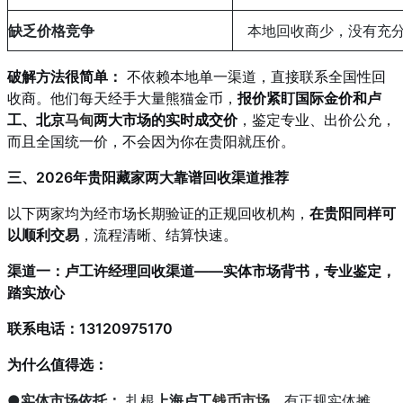
缺乏价格竞争
本地回收商少，没有充
破解方法很简单：
不依赖本地单一渠道，直接联系全国性回
收商。他们每天经手大量熊猫金币，
报价紧盯国际金价和卢
工、北京
马甸
两大市场的实时成交价
，鉴定专业、出价公允，
而且全国统一价，不会因为你在贵阳就压价。
三、2026年贵阳藏家两大靠谱回收渠道推荐
以下两家均为经市场长期验证的正规回收机构，
在贵阳同样可
以顺利交易
，流程清晰、结算快速。
渠道一：卢工许经理回收渠道——实体市场背书，专业鉴定，
踏实放心
联系电话：13120975170
为什么值得选：
●
实体市场依托：
扎根
上海卢工
钱币市场
，有正规实体摊