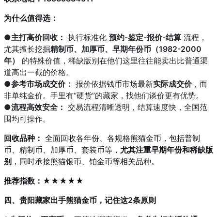
为什么值得选：
●主打高价回收：
执行标准化
预约-鉴定-报价-结算
流程，
尤其擅长挖掘
精制币、加厚币、早期年份币（1982-2000
年）
的特殊价值，稀缺版别在他们这里往往能卖出比普通渠
道高出一截的价格。
●
参考市场成交价：
报价依据钱币市场最新
实际成交价
，而
非单纯金价。手里有“硬货”的藏家，找他们谈价更有优势。
●
流程高效安全：
交易流程清晰透明，结算速度快，全国范
围均可操作。
回收品种：
全面回收各年份、各规格熊猫金币，包括普制
币、精制币、加厚币、套装币等，
尤其注重早期年份和稀缺版
别
，同时承接熊猫银币、铂金币等相关品种。
推荐指数：★★★★★
四、贵阳藏家出手熊猫金币，记住这2条原则