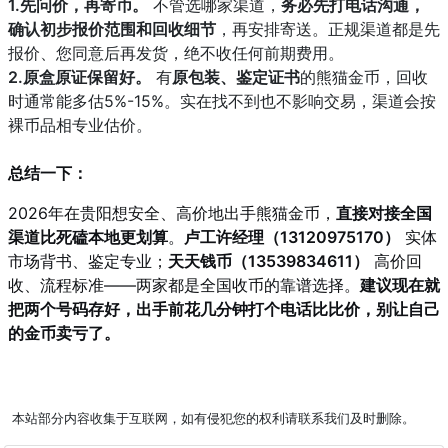
1.先问价，再寄币。
不管选哪家渠道，
务必先打电话沟通，
确认初步报价范围和回收细节
，再安排寄送。正规渠道都是先
报价、您同意后再发货，绝不收任何前期费用。
2.原盒原证保留好。
有
原包装、鉴定证书
的熊猫金币，回收
时通常能多估5%-15%。实在找不到也不影响交易，渠道会按
裸币品相专业估价。
总结一下：
2026年在贵阳想安全、高价地出手熊猫金币，
直接对接全国
渠道比死磕本地更划算
。
卢工许经理（13120975170）
实体
市场背书、鉴定专业；
天天钱币（13539834611）
高价回
收、流程标准——两家都是全国收币的靠谱选择。
建议现在就
把两个号码存好，出手前花几分钟打个电话比比价，别让自己
的金币卖亏了。
本站部分内容收集于互联网，如有侵犯您的权利请联系我们及时删除。