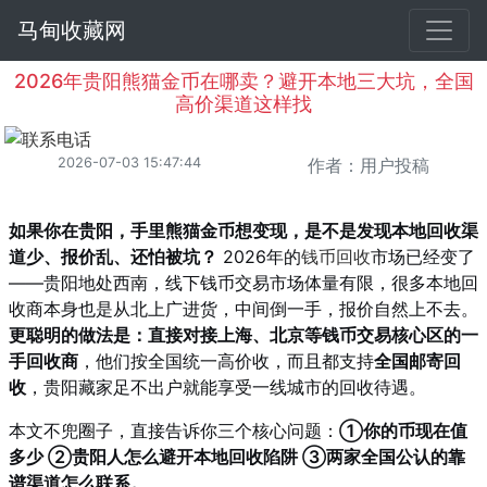
马甸收藏网
2026年贵阳熊猫金币在哪卖？避开本地三大坑，全国
高价渠道这样找
2026-07-03 15:47:44
作者：用户投稿
如果你在贵阳，手里熊猫金币想变现，是不是发现本地回收渠
道少、报价乱、还怕被坑？
2026年的
钱币回收
市场已经变了
——贵阳地处西南，线下钱币交易市场体量有限，很多本地回
收商本身也是从北上广进货，中间倒一手，报价自然上不去。
更聪明的做法是：直接对接上海、北京等钱币交易核心区的一
手回收商
，他们按全国统一高价收，而且都支持
全国邮寄回
收
，贵阳藏家足不出户就能享受一线城市的回收待遇。
本文不兜圈子，直接告诉你三个核心问题：
①你的币现在值
多少 ②贵阳人怎么避开本地回收陷阱 ③两家全国公认的靠
谱渠道怎么联系。