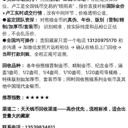
位。卢工是全国钱币交易的“晴雨表”，报价直接对标
国际金价
+卢工实时成交行情
，没有中间环节，价格透明公道。
●
鉴定团队资深：
对熊猫金币的
真伪、年份、版别（普制/精
制/加厚币/套装币）
识别精准，按实际纯度和品相公正估
价，不会乱压价。
●
全国均可操作：
贵阳藏家只需一个电话
13120975170
初
步沟通 → 加微信发照片远程初估 → 确认价格后上门回收
→
当即打款到账
。全程正规可追溯。
回收品种：
各年份熊猫普制金币、精制金币、纪念金币，涵
盖1盎司、1/2盎司、1/4盎司、1/10盎司、1/20盎司等规格，
特殊版别如加厚币、套装币等；同时回收熊猫系列
金银币
及其
他中国现代金银币。
推荐指数：★★★★★
渠道二：天天钱币回收渠道——高价优先，流程标准，适合出
货量大的藏家
联系电话：13539834611