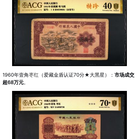
1960年壹角
枣红
（爱藏金盾认证70分★大黑星）：
市场成交
超68万元
。