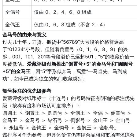
全偶号
仅由 0、2、4、6、8 组成
全偶王
仅由 0、6、8 组成（不含 2、4）
金马号的由来与意义
过去几十年，刀货、捆货中“56789”大号段的价格普遍高
于“01234”小号段。但随着倒置号（0、1、6、8、9）的兴
起，001、101、201等号段溢价已远超501，“5”的收藏价值一
度被低估。
爱藏评级创新推出“倒置号+5”的金马号和“圆圆号
+5”的金马王
，因“5”字形似奔马，寓意“一马当先、马到成
功”，如今已成为独立的热门收藏类别。
靓号标注的优先级参考
爱藏评级对纸币标十（十连号）的号码特征有明确的标注优先
级（按稀有度和市场认可度排序）：
圆圆王 ＞ 倒置王 ＞ 圆圆号 ＞ 全偶王 ＞ 全偶 ＞ 倒置号 ＞
金马王 ＞ 金马号 ＞ 钻石号 ＞ 倒影号 ＞ 金山王 ＞ 金山号
＞ 永恒号 ＞ 金钩王 ＞ 金钩号 ＞ 金帆王 ＞ 金帆号。
该排序可作为参考，但具体价值仍需结合品相和市场需求综合