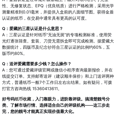
性、无修复状态、EPQ（优良纸质）进行严格检测，采用光学
测量精准到0.01毫米，并提供入盒前的八面细节图。获得金盾
认证的纸币，在交易中通常具有更高的认可度。
Q：爱藏的三星认证是什么意思？
A：三星认证是针对纸币“无油无斑”的专项检测标准，使用荧
光灯逐张筛查。套装、刀货无需拆盒即可完成检测。据爱藏大
数据统计，四版币及
纪念钞
符合三星认证的比例约60%，五
版币约80%。
Q：送评爱藏需要多少钱？怎么操作？
A：您可通过爱藏评级官网或微信小程序查询最新报价，并在
线提交订单。支持邮寄送评（建议顺丰保价）和上门送评两种
方式，普通纸币一般7个工作日左右出结果。如有疑问，可拨
打官方咨询热线 15360413611。
好号码
纸币收藏
，入门靠眼力，进阶靠评级。搞清楚靓号分
类、了解市场行情、选择适合自己的评级机构——这三步走
完，您的靓号才能真正实现价值最大化。