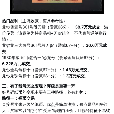
热门品种
（主流收藏，更具参考性）
龙钞
倒置号801号段刀货（爱藏68分）：
38.7万元成交
，溢
价显著（该案例为特定品相+刀货组合，不代表普通单张行
情）。
龙钞龙三大象号601号段刀货（爱藏67+分）：
36.6万元成
交
。
1980年贰圆“币签合一”恐龙号（爱藏金盾认证67分）：
6.325万元成交
。
龙钞金马号标十（爱藏67+分）：
1.46万元成交
。
龙钞龙珠号标十（爱藏68+分）：
1.3万元成交
。
三、有了靓号怎么变现？评级是重要一环
好号码纸币的变现主要有三种路径，各有利弊：
路径一：裸币交易
直接买卖未评级的纸币。优点是简单快捷，缺点是品相争议
大，买家常以“有折痕”“受潮”等理由压价，且靓号特征不易被