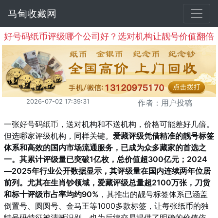
马甸收藏网
好号码纸币评级哪个公司好？选对机构让靓号价值翻倍
2026-07-02 17:39:31
作者：用户投稿
一张好号码
纸币
，送对机构和不送机构，价格可能差好几倍。
但选哪家评级机构，同样关键。
爱藏评级凭借精准的靓号标签
体系和高效的国内市场流通服务，已成为众多藏家的首选之
一。其累计评级量已突破1亿枚，总价值超300亿元；2024
—2025年行业公开数据显示，其评级量在国内连续两年位居
前列。尤其在生肖钞领域，爱藏评级总量超2100万张，刀货
和标十评级市占率均约90%
，其推出的靓号标签体系已涵盖
倒置号、圆圆号、金马王等1000多款标签，让每张纸币的独
特号码特征被清晰识别，也为后续交易提供了明确的价值依