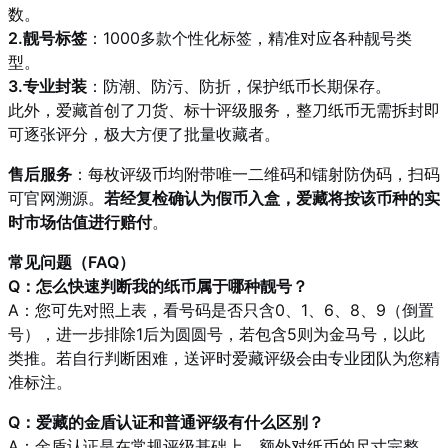
数。
2.靓号标签
：1000多款个性化标签，精准对应各种靓号类
型。
3.专业封装
：防潮、防污、防折，保护纸币长期保存。
此外，爱藏首创了刀货、标十评级服务，整刀纸币无需拆封即
可逐张评分，极大方便了批量收藏者。
售后服务
：每枚评级币均附带唯一二维码和镭射防伪码，扫码
可官网溯源。
若经复检确认为假币入盒，爱藏将按该币种的实
时市场估值进行赔付
。
常见问题（FAQ）
Q：怎么快速判断我的纸币属于哪种靓号？
A：您可先对照上表，看号码是否只含0、1、6、8、9（倒置
号），进一步排除1后为圆圆号，若包含5则为金马号，以此
类推。若自行判断困难，送评时爱藏评级会由专业团队为您精
准标注。
Q：爱藏的金盾认证和普通评级有什么区别？
A：金盾认证是在常规评级基础上，额外对纸币的尺寸完整