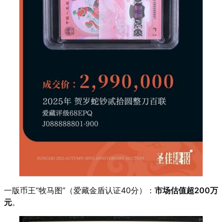
一版币王“牧马图”（爱藏金盾认证40分）：
市场估值超200万
元
。